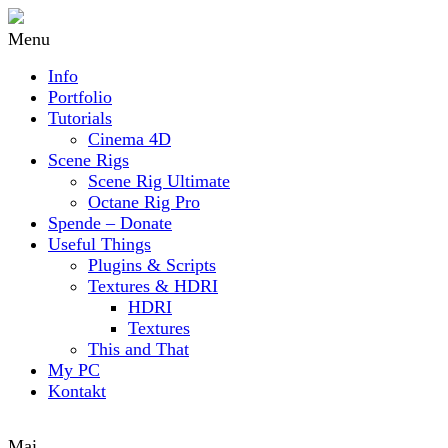
Menu
Info
Portfolio
Tutorials
Cinema 4D
Scene Rigs
Scene Rig Ultimate
Octane Rig Pro
Spende – Donate
Useful Things
Plugins & Scripts
Textures & HDRI
HDRI
Textures
This and That
My PC
Kontakt
Mai