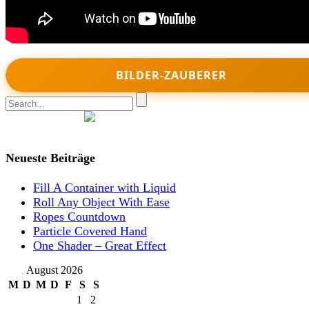
BILDER-ZAUBERER
Join Nikomedia on Patreon
Neueste Beiträge
Fill A Container with Liquid
Roll Any Object With Ease
Ropes Countdown
Particle Covered Hand
One Shader – Great Effect
August 2026
M
D
M
D
F
S
S
1
2