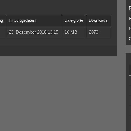
R
R
ng
Hinzufügedatum
Dateigröße
Downloads
P
23. Dezember 2018 13:15
16 MB
2073
O