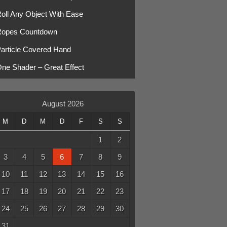
oll Any Object With Ease
opes Countdown
article Covered Hand
ne Shader – Great Effect
August 2026
M
D
M
D
F
S
S
1
2
3
4
5
6
7
8
9
10
11
12
13
14
15
16
17
18
19
20
21
22
23
24
25
26
27
28
29
30
31