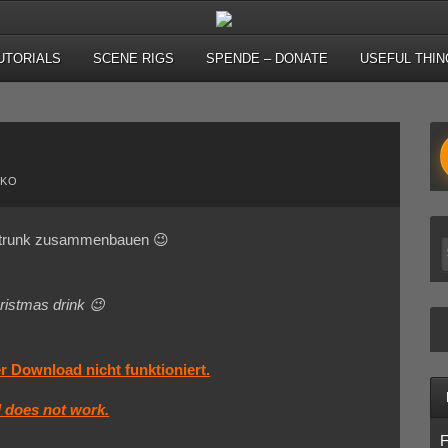
UTORIALS
SCENE RIGS
SPENDE – DONATE
USEFUL THIN
IKO
tstrunk zusammenbauen 😉
ristmas drink 😉
r Download nicht funktioniert.
d does not work.
F