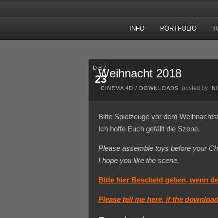
INFO
PORTFOLIO
T
DEZ.
Weihnacht 2018
23
posted by
CINEMA 4D
/
DOWNLOADS
N
Bitte Spielzeuge vor dem Weihnach
Ich hoffe Euch gefällt die Szene.
Please assemble toys before your Ch
I hope you like the scene.
Bitte hier Bescheid geben, wenn de
Please tell me here, if the downloa