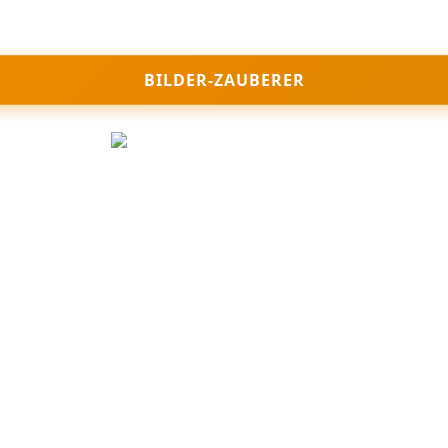
BILDER-ZAUBERER
Join Nikomedia on Patreon