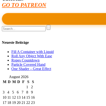
GO TO PATREON
Neueste Beiträge
Fill A Container with Liquid
Roll Any Object With Ease
Ropes Countdown
Particle Covered Hand
One Shader – Great Effect
August 2026
M
D
M
D
F
S
S
1
2
3
4
5
6
7
8
9
10
11
12
13
14
15
16
17
18
19
20
21
22
23