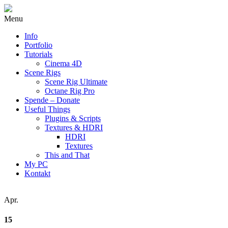
Menu
Info
Portfolio
Tutorials
Cinema 4D
Scene Rigs
Scene Rig Ultimate
Octane Rig Pro
Spende – Donate
Useful Things
Plugins & Scripts
Textures & HDRI
HDRI
Textures
This and That
My PC
Kontakt
Apr.
15