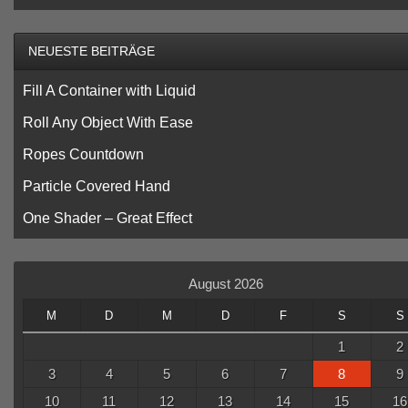
NEUESTE BEITRÄGE
Fill A Container with Liquid
Roll Any Object With Ease
Ropes Countdown
Particle Covered Hand
One Shader – Great Effect
August 2026
M
D
M
D
F
S
S
1
2
3
4
5
6
7
8
9
10
11
12
13
14
15
16