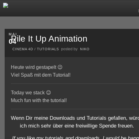
MAI
Pile It Up Animation
04
posted by
CINEMA 4D
/
TUTORIALS
NIKO
Heute wird gestapelt 😉
Viel Spaß mit dem Tutorial!
Today we stack 😉
Much fun with the tutorial!
Wenn Dir meine Downloads und Tutorials gefallen, wür
ich mich sehr über eine freiwillige Spende freuen.
If you like my tutorials and downloads, I would be hap