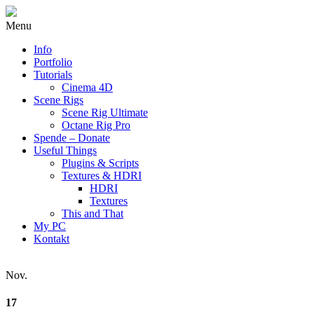
Menu
Info
Portfolio
Tutorials
Cinema 4D
Scene Rigs
Scene Rig Ultimate
Octane Rig Pro
Spende – Donate
Useful Things
Plugins & Scripts
Textures & HDRI
HDRI
Textures
This and That
My PC
Kontakt
Nov.
17