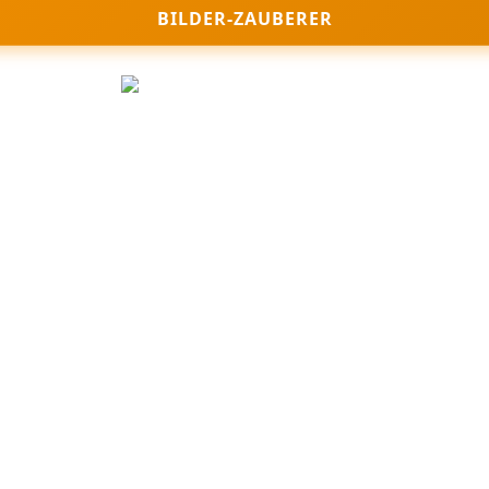
BILDER-ZAUBERER
Join Nikomedia on Patreon