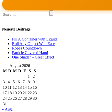
Neueste Beiträge
Fill A Container with Liquid
Roll Any Object With Ease
Ropes Countdown
Particle Covered Hand
One Shader – Great Effect
August 2026
M
D
M
D
F
S
S
1
2
3
4
5
6
7
8
9
10
11
12
13
14
15
16
17
18
19
20
21
22
23
24
25
26
27
28
29
30
31
« Aug.