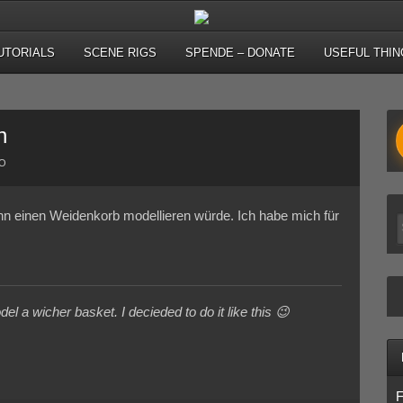
UTORIALS
SCENE RIGS
SPENDE – DONATE
USEFUL THIN
n
KO
enn einen Weidenkorb modellieren würde. Ich habe mich für
 a wicher basket. I decieded to do it like this 😉
F