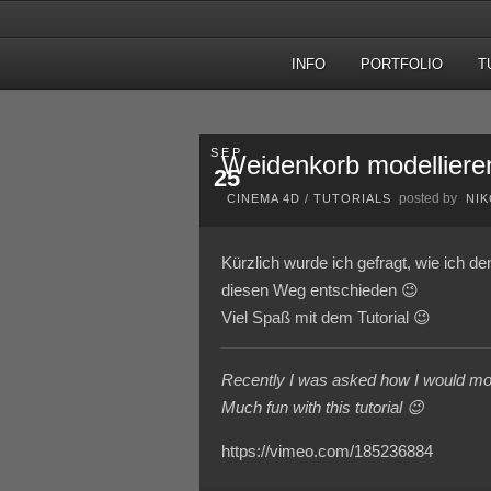
INFO
PORTFOLIO
T
SEP.
Weidenkorb modelliere
25
posted by
CINEMA 4D
/
TUTORIALS
NI
Kürzlich wurde ich gefragt, wie ich d
diesen Weg entschieden 😉
Viel Spaß mit dem Tutorial 😉
Recently I was asked how I would model
Much fun with this tutorial 😉
https://vimeo.com/185236884