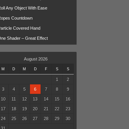
oll Any Object With Ease
opes Countdown
article Covered Hand
ne Shader – Great Effect
August 2026
M
D
M
D
F
S
S
1
2
3
4
5
6
7
8
9
10
11
12
13
14
15
16
17
18
19
20
21
22
23
24
25
26
27
28
29
30
31