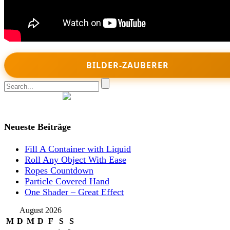
BILDER-ZAUBERER
Join Nikomedia on Patreon
Neueste Beiträge
Fill A Container with Liquid
Roll Any Object With Ease
Ropes Countdown
Particle Covered Hand
One Shader – Great Effect
August 2026
M
D
M
D
F
S
S