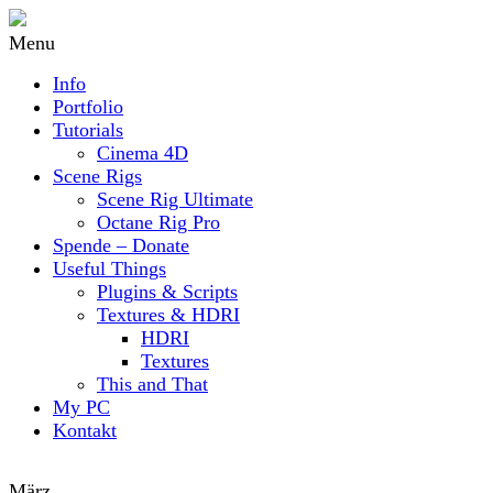
Menu
Info
Portfolio
Tutorials
Cinema 4D
Scene Rigs
Scene Rig Ultimate
Octane Rig Pro
Spende – Donate
Useful Things
Plugins & Scripts
Textures & HDRI
HDRI
Textures
This and That
My PC
Kontakt
März