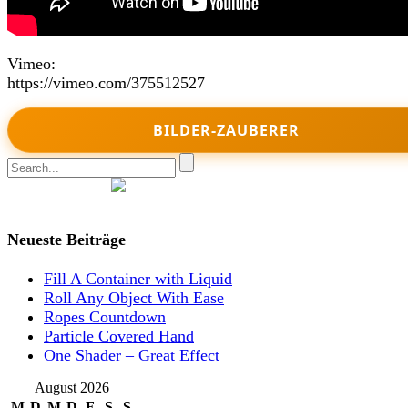
Vimeo:
https://vimeo.com/375512527
BILDER-ZAUBERER
Join Nikomedia on Patreon
Neueste Beiträge
Fill A Container with Liquid
Roll Any Object With Ease
Ropes Countdown
Particle Covered Hand
One Shader – Great Effect
August 2026
M
D
M
D
F
S
S