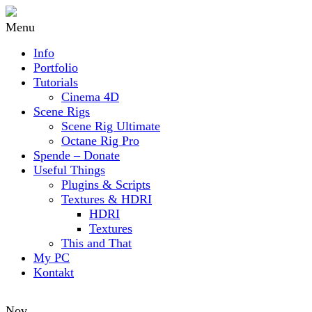
Menu
Info
Portfolio
Tutorials
Cinema 4D
Scene Rigs
Scene Rig Ultimate
Octane Rig Pro
Spende – Donate
Useful Things
Plugins & Scripts
Textures & HDRI
HDRI
Textures
This and That
My PC
Kontakt
Nov.