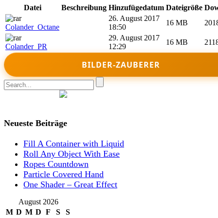
Datei
Beschreibung
Hinzufügedatum
Dateigröße
Dow
26. August 2017
16 MB
201
Colander_Octane
18:50
29. August 2017
16 MB
211
Colander_PR
12:29
BILDER-ZAUBERER
Join Nikomedia on Patreon
Neueste Beiträge
Fill A Container with Liquid
Roll Any Object With Ease
Ropes Countdown
Particle Covered Hand
One Shader – Great Effect
August 2026
M
D
M
D
F
S
S