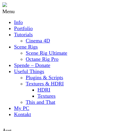
Menu
Info
Portfolio
Tutorials
Cinema 4D
Scene Rigs
Scene Rig Ultimate
Octane Rig Pro
Spende – Donate
Useful Things
Plugins & Scripts
Textures & HDRI
HDRI
Textures
This and That
My PC
Kontakt
Aug.