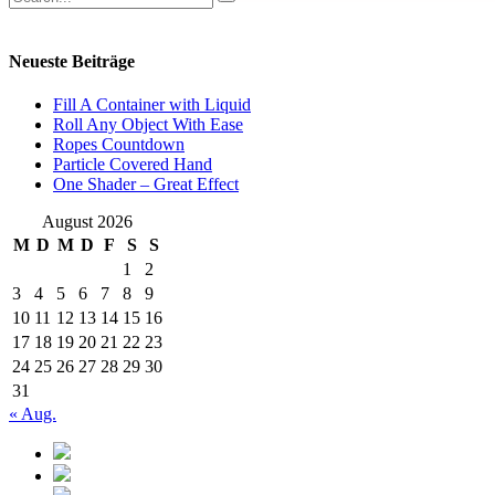
Neueste Beiträge
Fill A Container with Liquid
Roll Any Object With Ease
Ropes Countdown
Particle Covered Hand
One Shader – Great Effect
August 2026
M
D
M
D
F
S
S
1
2
3
4
5
6
7
8
9
10
11
12
13
14
15
16
17
18
19
20
21
22
23
24
25
26
27
28
29
30
31
« Aug.