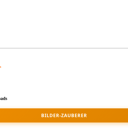
.
ads
BILDER-ZAUBERER