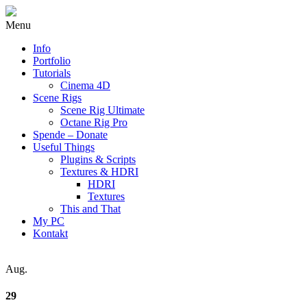
Menu
Info
Portfolio
Tutorials
Cinema 4D
Scene Rigs
Scene Rig Ultimate
Octane Rig Pro
Spende – Donate
Useful Things
Plugins & Scripts
Textures & HDRI
HDRI
Textures
This and That
My PC
Kontakt
Aug.
29