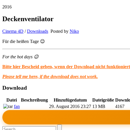
2016
Deckenventilator
Cinema 4D
/
Downloads
Posted by
Niko
Für die heißen Tage 😉
For the hot days 😉
Bitte hier Bescheid geben, wenn der Download nicht funktioniert
Please tell me here, if the download does not work.
Download
Datei
Beschreibung
Hinzufügedatum
Dateigröße
Downlo
fan
29. August 2016 23:27
13 MB
4167