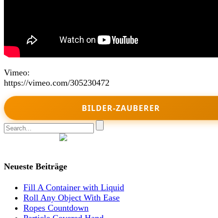
Vimeo:
https://vimeo.com/305230472
BILDER-ZAUBERER
Join Nikomedia on Patreon
Neueste Beiträge
Fill A Container with Liquid
Roll Any Object With Ease
Ropes Countdown
Particle Covered Hand