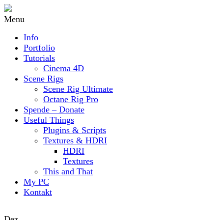
Menu
Info
Portfolio
Tutorials
Cinema 4D
Scene Rigs
Scene Rig Ultimate
Octane Rig Pro
Spende – Donate
Useful Things
Plugins & Scripts
Textures & HDRI
HDRI
Textures
This and That
My PC
Kontakt
Dez.