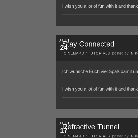
I wish you a lot of fun with it and tha
JULI
Stay Connected
24
posted by
CINEMA 4D
/
TUTORIALS
NI
Ich wünsche Euch viel Spaß damit un
I wish you a lot of fun with it and tha
JULI
Refractive Tunnel
17
posted by
CINEMA 4D
/
TUTORIALS
NI