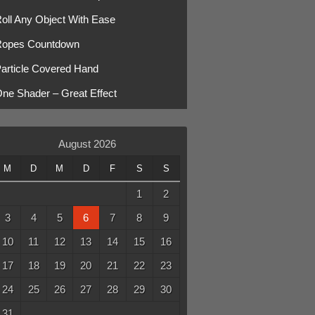
oll Any Object With Ease
opes Countdown
article Covered Hand
ne Shader – Great Effect
August 2026
M
D
M
D
F
S
S
1
2
3
4
5
6
7
8
9
10
11
12
13
14
15
16
17
18
19
20
21
22
23
24
25
26
27
28
29
30
31