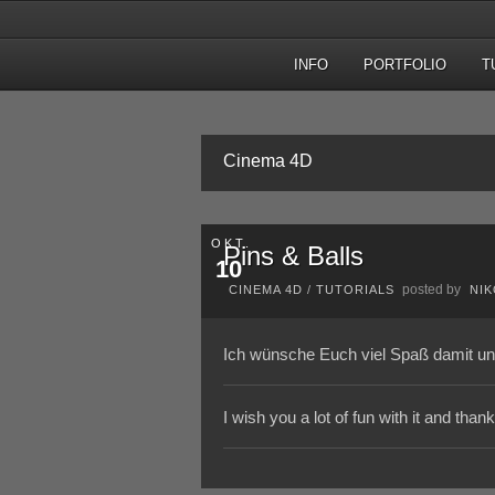
INFO
PORTFOLIO
T
Cinema 4D
OKT.
Pins & Balls
10
posted by
CINEMA 4D
/
TUTORIALS
NI
Ich wünsche Euch viel Spaß damit un
I wish you a lot of fun with it and tha