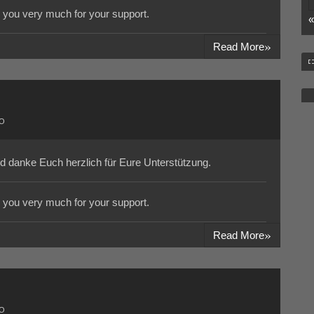
nk you very much for your support.
«
»
Read More
KO
d danke Euch herzlich für Eure Unterstützung.
nk you very much for your support.
»
Read More
KO