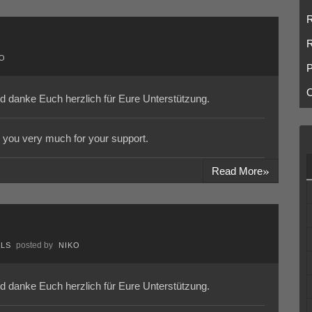
R
R
KO
P
O
d danke Euch herzlich für Eure Unterstützung.
nk you very much for your support.
»
Read More
posted by
ALS
NIKO
d danke Euch herzlich für Eure Unterstützung.