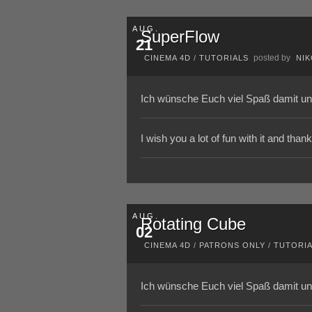
AUG.
SuperFlow
21
posted by
CINEMA 4D
/
TUTORIALS
NI
Ich wünsche Euch viel Spaß damit un
I wish you a lot of fun with it and tha
AUG.
Rotating Cube
02
CINEMA 4D
/
PATRONS ONLY
/
TUTORI
Ich wünsche Euch viel Spaß damit un