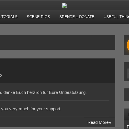
UTORIALS
SCENE RIGS
SPENDE – DONATE
USEFUL THIN
KO
d danke Euch herzlich für Eure Unterstützung.
nk you very much for your support.
»
Read More
F